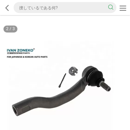
2
/
3