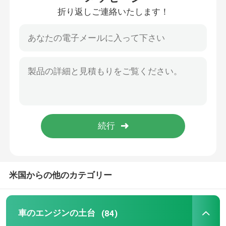
折り返しご連絡いたします！
日産エンジンの土台
より低いコントロール アームのブッシュ
車のコントロール アームのブッシュ
懸濁液のコントロール アームのブッシュ
安定装置のゴム製 ブッシュ
米国からの他のカテゴリー
上部の支柱の台紙
車のエンジンの土台
(84)
ラバーストラットマウント