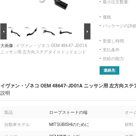
最小注文数量:
価格:
パッケージの詳細
受渡し時間:
大画像 :
イヴァン・ゾネコ OEM 48647-JD01A
支払条件:
ニッサン用 左方向ステアタイストッドエンド
供給の能力:
連絡先
イヴァン・ゾネコ OEM 48647-JD01A ニッサン用 左方向
説明
製品:
ロープストードの端
オーム
自動車モデル:
MITSUBISHIのために
材料: