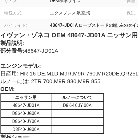
サイズ:
OEM標準サイズ
体重:
輸送方式:
エクスプレス,航空,海
保証:
ハイライト:
48647-JD01A ロープストードの端
,
左のタイ
イヴァン・ゾネコ OEM 48647-JD01A ニッ
製品説明:
部分番号:
48647-JD01A
エンジンモデル:
日産用: HR 16 DE,M1D,M9R,M9R 760,MR20DE,QR25
ルノーには: 2TR 700,M9R 830,M9R 855
OEM:
ニッサン用
ルノーについて
48647-JD01A
D8 64 0JY 00A
D8640-JG00A
D8640-JY00A
D8F40-JG00A
製品ショー: