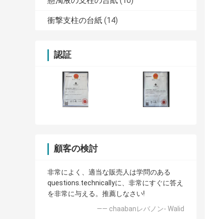
懸濁液の支柱の台紙
(10)
衝撃支柱の台紙
(14)
認証
顧客の検討
非常によく、適当な販売人は学問のある
questions.technicallyに、非常にすぐに答え
を非常に与える。推薦しなさい!
—— chaabanレバノン- Walid