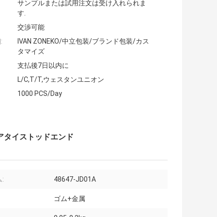
サンプルまたは試用注文は受け入れられま
す.
交渉可能
:
IVAN ZONEKO/中立包装/ブランド包装/カス
タマイズ
支払後7日以内に
L/C,T/T,ウェスタンユニオン
1000 PCS/Day
ステアタイストッドエンド
:
48647-JD01A
ゴム+金属