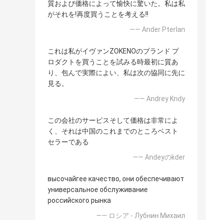
質および価格によって愉快に驚いた。私は私
がそれを!再度買うことを考える!!
—— Ander Pterlan
これは私がイヴァンZOKENOのブランド プ
ロダクトを買うことを試みる時最初に質あ
り、包んで実際によい、私は次の協同に先に
見る。
—— Andrey Kndy
この会社のサービスそして価格は非常によ
く、それは中国のこれまでのところベスト
セラーである
—— Andeyのkder
высочайгее качество, они обеспечивают
универсальное обслуживание
российского рынка
—— ロシア - Лубнин Михаил