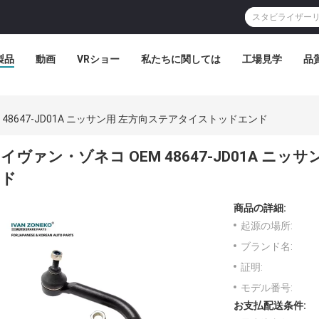
製品
動画
VRショー
私たちに関しては
工場見学
品
 48647-JD01A ニッサン用 左方向ステアタイストッドエンド
イヴァン・ゾネコ OEM 48647-JD01A 
ド
商品の詳細:
起源の場所:
ブランド名:
証明:
モデル番号:
お支払配送条件: