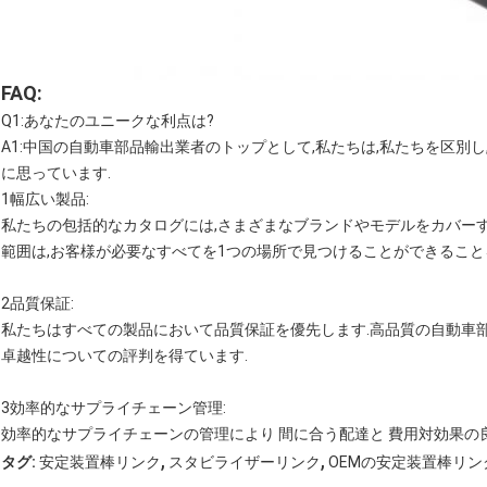
FAQ:
Q1:あなたのユニークな利点は?
A1:中国の自動車部品輸出業者のトップとして,私たちは,私たちを区別
に思っています.
1幅広い製品:
私たちの包括的なカタログには,さまざまなブランドやモデルをカバー
範囲は,お客様が必要なすべてを1つの場所で見つけることができること
2品質保証:
私たちはすべての製品において品質保証を優先します.高品質の自動車
卓越性についての評判を得ています.
3効率的なサプライチェーン管理:
効率的なサプライチェーンの管理により 間に合う配達と 費用対効果の
,
,
タグ:
安定装置棒リンク
スタビライザーリンク
OEMの安定装置棒リン