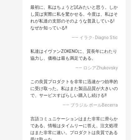
最初に、私はちょうど試みたいと思う。しか
し質は実際に私を驚かせる。今度は、私はそ
れが私達の支部のそのような普及している!
なぜか知っている!!
—— イラク- Diagno Stic
私達はイヴァンZOKENOに、質長年にわたり
協力し、価格は最も満足である。
—— ロシアZhukovsky
この良質プロダクトを非常に迅速かつ効率的
に受け取った。私はまた製品品質が大きいの
で、サービスすばらしい購入し続ける!!
—— ブラジル ポールBecerra
言語コミュニケーションはまた非常に滑らか
である、情報はタイムリーに答え、注文処理
はまた非常に速い。プロダクトは良質である
受け取った