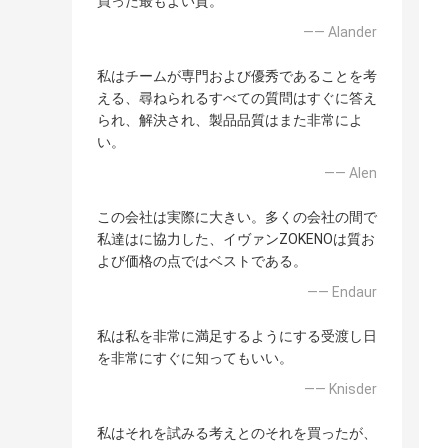
買った最もよい質。
—— Alander
私はチームが専門および優秀であることを考
える、尋ねられるすべての質問はすぐに答え
られ、解決され、製品品質はまた非常によ
い。
—— Alen
この会社は実際に大きい。多くの会社の間で
私達はに協力した、イヴァンZOKENOは質お
よび価格の点ではベストである。
—— Endaur
私は私を非常に満足するようにする受渡し日
を非常にすぐに知ってもいい。
—— Knisder
私はそれを試みる考えとのそれを買ったが、