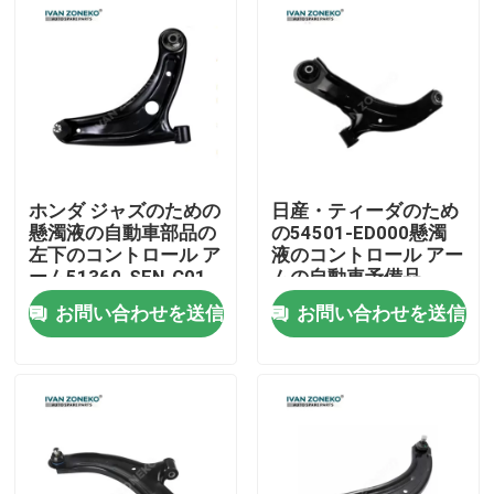
VRショー
私たちに関しては
工場見学
ホンダ ジャズのための
日産・ティーダのため
懸濁液の自動車部品の
の54501-ED000懸濁
左下のコントロール ア
液のコントロール アー
品質管理
ーム51360-SEN-C01
ムの自動車予備品
お問い合わせを送信
お問い合わせを送信
お問い合わせ
ニュース
ケース