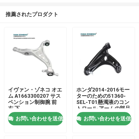
推薦されたプロダクト
イヴァン・ゾネコ オエ
ホンダ2014-2016モー
ム A1663300207 サス
ターのための51360-
家
ペンション制御腕 前
SEL-T01懸濁液のコン
右 下
トロール アームの部品
製品
お問い合わせを送信
お問い合わせを送信
動画