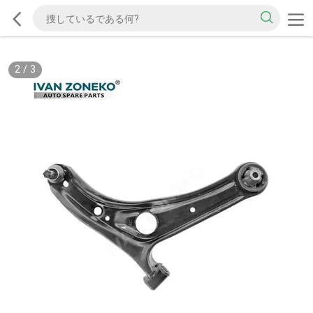
2
/
3