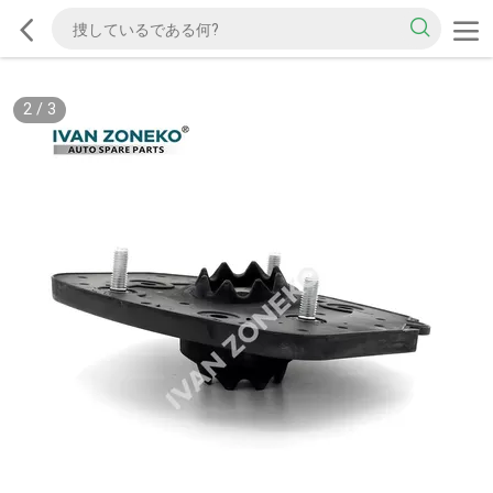
2
/
3