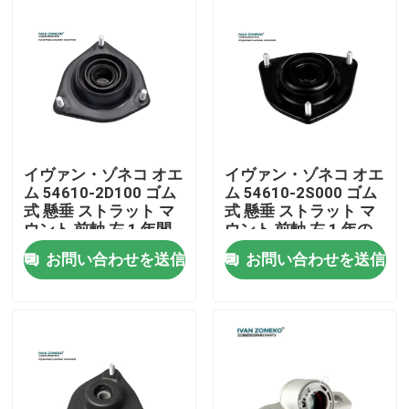
VRショー
私たちに関しては
工場見学
イヴァン・ゾネコ オエ
イヴァン・ゾネコ オエ
ム 54610-2D100 ゴム
ム 54610-2S000 ゴム
式 懸垂 ストラット マ
式 懸垂 ストラット マ
品質管理
ウント 前軸 左 1 年間
ウント 前軸 左 1 年の
の保証
保証
お問い合わせを送信
お問い合わせを送信
お問い合わせ
ニュース
ケース