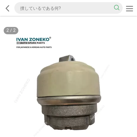
2
/
2