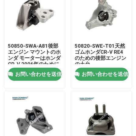
VRショー
私たちに関しては
50850-SWA-A81後部
50820-SWE-T01天然
エンジン マウントのホ
ゴムホンダCR-V RE4
工場見学
ンダ モーターはホンダ
のための後部エンジン
CR-V 2006年のために
の土台
取付ける
お問い合わせを送信
お問い合わせを送信
品質管理
お問い合わせ
ニュース
ケース